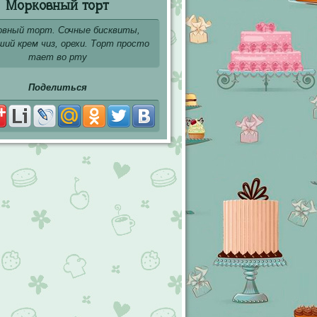
Морковный торт
овный торт. Сочные бисквиты,
ий крем чиз, орехи. Торт просто
тает во рту
Поделиться