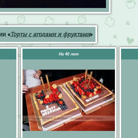
ии «
Торты с ягодами и фруктами
»
На 40 лет