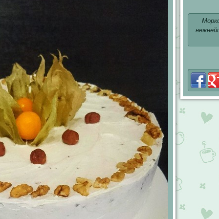
Морк
нежнейш