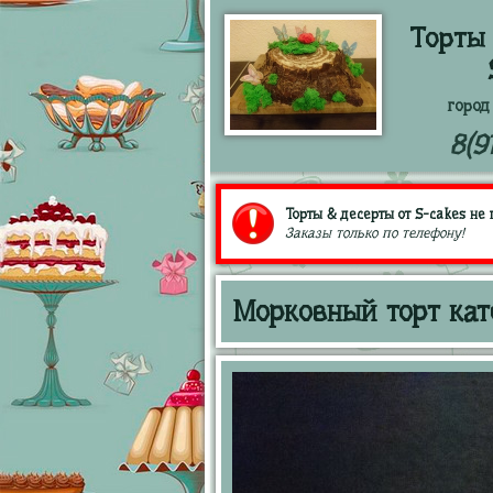
Торты 
город
8(9
Торты & десерты от S-cakes не 
Заказы только по телефону!
Морковный торт кат