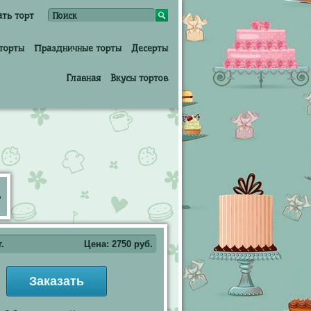
ать торт
торты
Праздничные торты
Десерты
Главная
Вкусы тортов
г.
Цена:
2750
руб.
Заказать