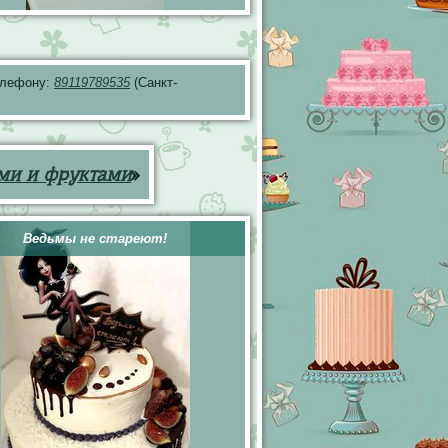
телефону:
89119789535
(Санкт-
ами и фруктами
»
Ведьмы не стареют!