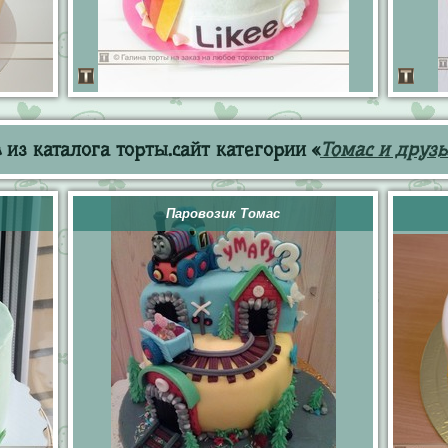
из каталога торты.сайт категории «
Томас и друз
Паровозик Томас