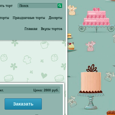
ать торт
торты
Праздничные торты
Десерты
Главная
Вкусы тортов
кг.
Цена:
2800
руб.
Заказать