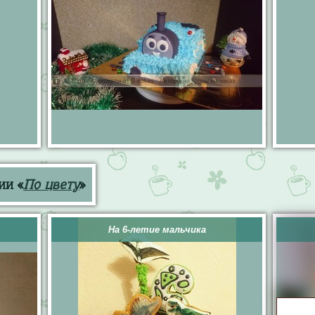
ии «
По цвету
»
На 6-летие мальчика