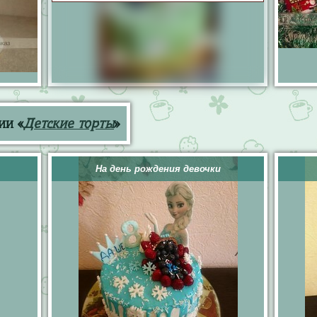
ии «
Детские торты
»
На день рождения девочки