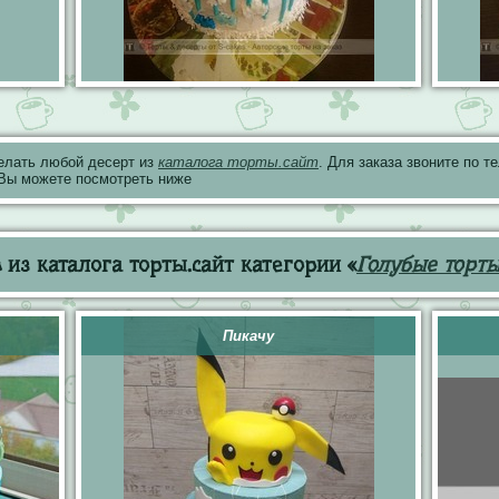
елать любой десерт из
каталога торты.сайт
. Для заказа звоните по 
 Вы можете посмотреть ниже
из каталога торты.сайт категории «
Голубые торт
Пикачу