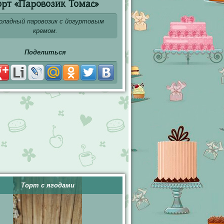
орт «Паровозик Томас»
оладный паровозик с йогуртовым
кремом.
Поделиться
Торт с ягодами