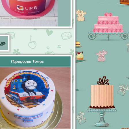
ья
»
Паровозик Томас