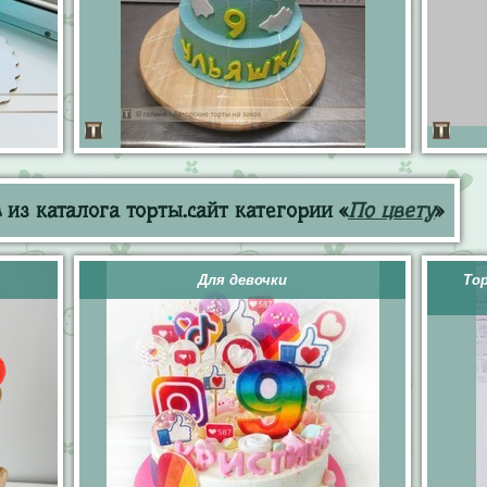
из каталога торты.сайт категории «
По цвету
»
Для девочки
То