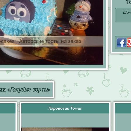
Т
Шок
ии «
Голубые торты
»
Паровозик Томас