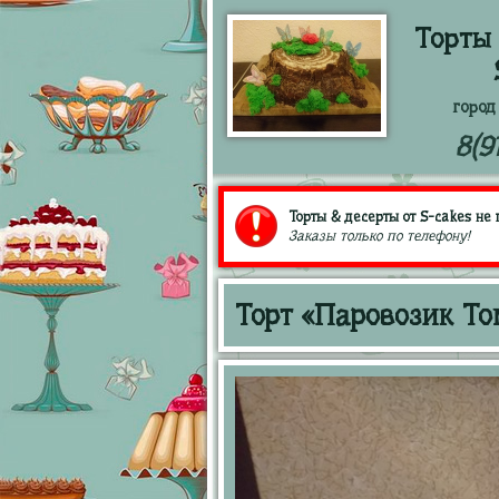
Торты 
город
8(9
Торты & десерты от S-cakes не 
Заказы только по телефону!
Торт «Паровозик То