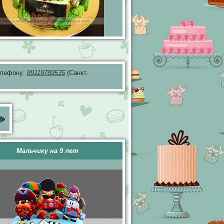
телефону:
89119789535
(Санкт-
ы
»
Мальчику на 9 лет